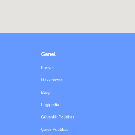
Genel
Kariyer
Hakkımızda
Blog
Logipedia
Güvenlik Politikası
Çerez Politikası