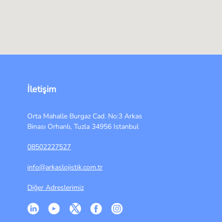
İletişim
Orta Mahalle Burgaz Cad. No:3 Arkas
Binası Orhanlı, Tuzla 34956 Istanbul
08502227527
info@arkaslojistik.com.tr
Diğer Adreslerimiz