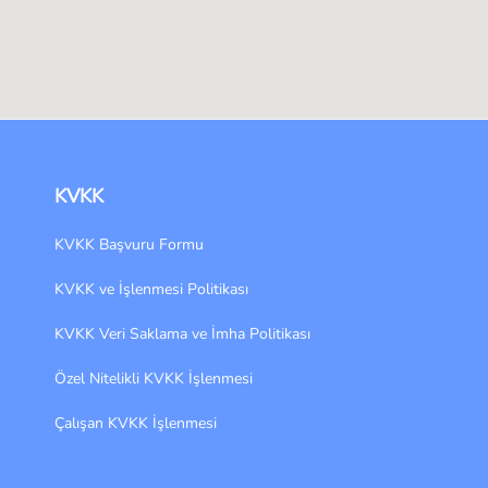
KVKK
KVKK Başvuru Formu
KVKK ve İşlenmesi Politikası
KVKK Veri Saklama ve İmha Politikası
Özel Nitelikli KVKK İşlenmesi
Çalışan KVKK İşlenmesi