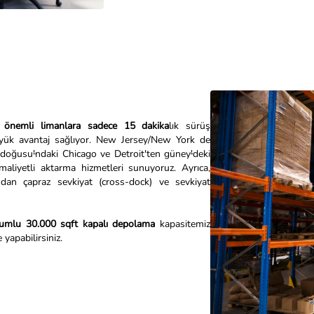
önemli limanlara sadece 15 dakika
lık sürüş
büyük avantaj sağlıyor. New Jersey/New York de
a doğusu
'
ndaki Chicago ve Detroit'ten güney
'
deki
maliyetli aktarma hizmetleri sunuyoruz. Ayrıca,
udan çapraz sevkiyat (cross-dock) ve sevkiyat
ulumlu 30.000 sqft kapalı depolama
kapasitemiz
 yapabilirsiniz.