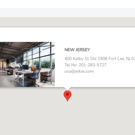
NEW JERSEY
400 Kelby St Ste 1908 Fort Lee, Nj 
Tel No: 201-283-5727
usa@arkas.com