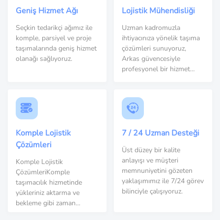
Geniş Hizmet Ağı
Lojistik Mühendisliği
Seçkin tedarikçi ağımız ile
Uzman kadromuzla
komple, parsiyel ve proje
ihtiyacınıza yönelik taşıma
taşımalarında geniş hizmet
çözümleri sunuyoruz,
olanağı sağlıyoruz.
Arkas güvencesiyle
profesyonel bir hizmet
gerçekleştiriyoruz.
Komple Lojistik
7 / 24 Uzman Desteği
Çözümleri
Üst düzey bir kalite
anlayışı ve müşteri
Komple Lojistik
memnuniyetini gözeten
ÇözümleriKomple
yaklaşımımız ile 7/24 görev
taşımacılık hizmetinde
bilinciyle çalışıyoruz.
yükleriniz aktarma ve
bekleme gibi zaman
kayıpları yaşamadan varış