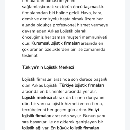
firmalardan olması ile yerini
sağlamlaştırarak sektörün öncü
taşımacılık
firmalarından biri haline geldi. Hava, kara,
demir ve denizyolu başta olmak üzere her
alanda oldukça profesyonel hizmet vermeye
devam eden Arkas Lojistik olarak,
önceliğimiz her zaman müşteri memnuniyeti
olur.
Kurumsal lojistik firmaları
arasında en
çok aranan özelliklerden biri ise zamanında
teslimat.
Türkiye’nin Lojistik Merkezi
Lojistik firmaları arasında son derece başarılı
olan Arkas Lojistik,
Türkiye lojistik firmaları
arasında en bilinenler arasında yer alır.
Lojistik merkezi
olarak da bilinen dünyanın
dört bir yanına lojistik hizmeti veren firma,
tecrübelerini her geçen gün artırır.
En iyi
lojistik firmaları
arasında sayılır. Bunun yanı
sıra başarıları ile de giderek genişleyen bir
lojistik ağı
var.
En büyük lojistik firmaları