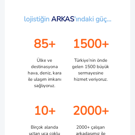
lojistiğin
ARKAS
'ındaki güç...
85+
1500+
Ülke ve
Türkiye’nin önde
destinasyona
gelen 1500 büyük
hava, deniz, kara
sermayesine
ile ulaşım imkanı
hizmet veriyoruz.
sağlıyoruz.
10+
2000+
Birçok alanda
2000+ çalışan
uçtan uca çoklu
arkadaşımız ile