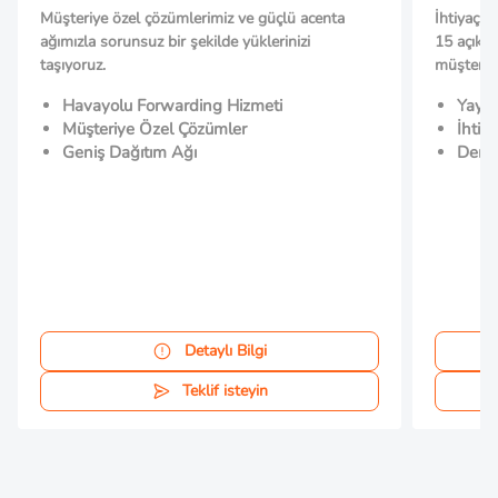
Müşteriye özel çözümlerimiz ve güçlü acenta
İhtiyaçla
ağımızla sorunsuz bir şekilde yüklerinizi
15 açık 
taşıyoruz.
müşterile
Havayolu Forwarding Hizmeti
Yayg
Müşteriye Özel Çözümler
İhtiy
Geniş Dağıtım Ağı
Demir
Detaylı Bilgi
Teklif isteyin