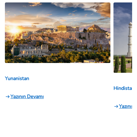
Yunanistan
Hindistan
Yazının Devamı
Yazının