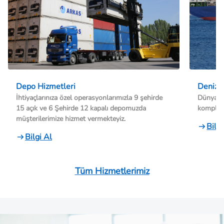
Depo Hizmetleri
Denizy
İhtiyaçlarınıza özel operasyonlarımızla 9 şehirde
Dünyanın
15 açık ve 6 Şehirde 12 kapalı depomuzda
komple y
müşterilerimize hizmet vermekteyiz.
Bilgi
Bilgi Al
Tüm Hizmetlerimiz