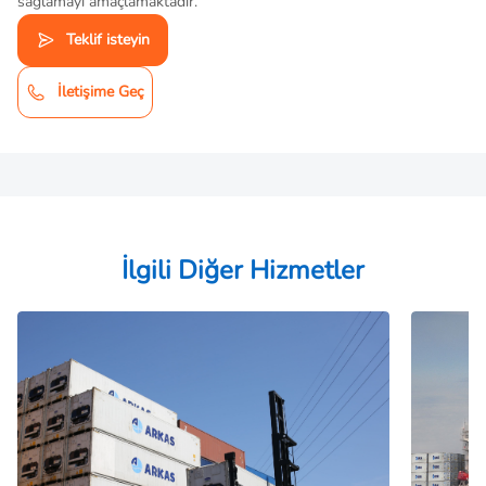
sağlamayı amaçlamaktadır.
Teklif isteyin
İletişime Geç
İlgili Diğer Hizmetler