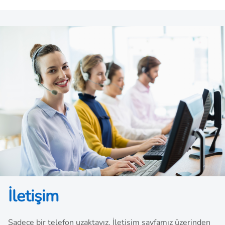
olarak gelişmeye devam etmektedir. Tüketicilerin
istekleri ve giderek artan dünya nüfusunun ihtiyaçlarına
doğru orantılı şekilde ticaret gelişmektedir. Bu da dış
ticaret faaliyetlerine odaklanan işletme sayısının artış
göstermesi anlamına gelmektedir. Hizmetlerin
profesyonel olması da öne çıkan ihtiyaçlardan biridir.
Tam da bu noktada
konteyner taşımacılığı nedir
şeklinde sorular sorulmaya devam etmektedir.
İletişim
Sadece bir telefon uzaktayız. İletişim sayfamız üzerinden