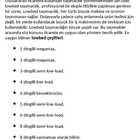
Uluslararası ticarette kullanılan taşımacılık yöntemlerinden biri olan 
lowbed taşımacılık, profesyonel bir ekiple titizlikle yapılması gereken 
bir süreç. Lowbed taşımacılık, her türlü büyük makine ve ürünün 
taşınmasını sağlar. Dolayısıyla sadece satış anlamında ürün teslimi için 
değil, bir yerde kullanılacak büyük bir iş makinesinin de sevkiyatı için 
kullanılabilir. Lowbed taşımacılığın birçok çeşidi var. Bu seçenekler 
arasında söz konusu ticarete en uygun olan yöntem tercih edilir. En 
yaygın bilinen 
lowbed çeşitleri
:
2 dingilli megamax,
3 dingilli megamax,
3 dingilli semi-low-load,
4 dingilli low-load,
4 dingilli kessekbrücke,
5 dingilli semi-low-load,
6 dingilli semi-low-load,
8 dingilli semi-low-load,
8 dingilli varioamax olarak bilinir.