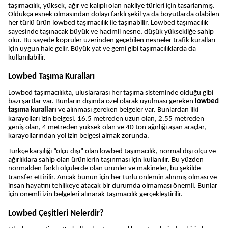
taşımacılık, yüksek, ağır ve kalıplı olan nakliye türleri için tasarlanmış. 
Oldukça esnek olmasından dolayı farklı şekil ya da boyutlarda olabilen 
her türlü ürün lowbed taşımacılık ile taşınabilir. Lowbed taşımacılık 
sayesinde taşınacak büyük ve hacimli nesne, düşük yüksekliğe sahip 
olur. Bu sayede köprüler üzerinden geçebilen nesneler trafik kuralları 
için uygun hale gelir. Büyük yat ve gemi gibi taşımacılıklarda da 
kullanılabilir.
Lowbed Taşıma Kuralları
Lowbed taşımacılıkta, uluslararası her taşıma sisteminde olduğu gibi 
bazı şartlar var. Bunların dışında özel olarak uyulması gereken 
lowbed 
taşıma kuralları
 ve alınması gereken belgeler var. Bunlardan ilki 
karayolları izin belgesi. 16.5 metreden uzun olan, 2.55 metreden 
geniş olan, 4 metreden yüksek olan ve 40 ton ağırlığı aşan araçlar, 
karayollarından yol izin belgesi almak zorunda. 
Türkçe karşılığı “ölçü dışı” olan lowbed taşımacılık, normal dışı ölçü ve 
ağırlıklara sahip olan ürünlerin taşınması için kullanılır. Bu yüzden 
normalden farklı ölçülerde olan ürünler ve makineler, bu şekilde 
transfer ettirilir. Ancak bunun için her türlü önlemin alınmış olması ve 
insan hayatını tehlikeye atacak bir durumda olmaması önemli. Bunlar 
için önemli izin belgeleri alınarak taşımacılık gerçekleştirilir.
Lowbed Çeşitleri Nelerdir?