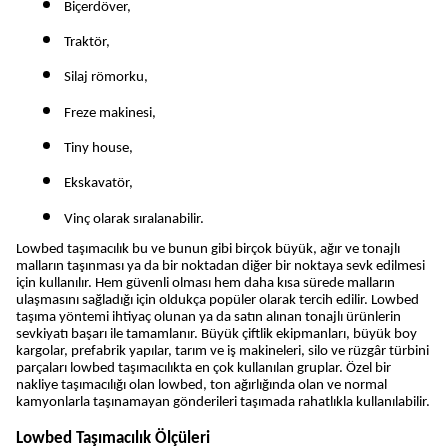
Biçerdöver,
Traktör,
Silaj römorku,
Freze makinesi,
Tiny house,
Ekskavatör,
Vinç olarak sıralanabilir.
Lowbed taşımacılık bu ve bunun gibi birçok büyük, ağır ve tonajlı 
malların taşınması ya da bir noktadan diğer bir noktaya sevk edilmesi 
için kullanılır. Hem güvenli olması hem daha kısa sürede malların 
ulaşmasını sağladığı için oldukça popüler olarak tercih edilir. Lowbed 
taşıma yöntemi ihtiyaç olunan ya da satın alınan tonajlı ürünlerin 
sevkiyatı başarı ile tamamlanır. Büyük çiftlik ekipmanları, büyük boy 
kargolar, prefabrik yapılar, tarım ve iş makineleri, silo ve rüzgâr türbini 
parçaları lowbed taşımacılıkta en çok kullanılan gruplar. Özel bir 
nakliye taşımacılığı olan lowbed, ton ağırlığında olan ve normal 
kamyonlarla taşınamayan gönderileri taşımada rahatlıkla kullanılabilir.
Lowbed Taşımacılık Ölçüleri