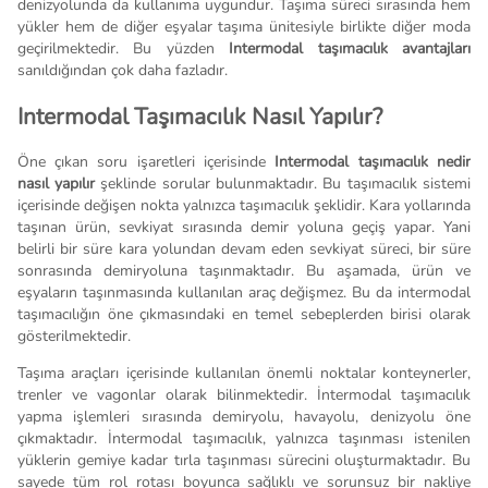
denizyolunda da kullanıma uygundur. Taşıma süreci sırasında hem
yükler hem de diğer eşyalar taşıma ünitesiyle birlikte diğer moda
geçirilmektedir. Bu yüzden
I
ntermodal taşımacılık avantajları
sanıldığından çok daha fazladır.
Intermodal Taşımacılık Nasıl Yapılır?
Öne çıkan soru işaretleri içerisinde
Intermodal taşımacılık nedir
nasıl yapılır
şeklinde sorular bulunmaktadır. Bu taşımacılık sistemi
içerisinde değişen nokta yalnızca taşımacılık şeklidir. Kara yollarında
taşınan ürün, sevkiyat sırasında demir yoluna geçiş yapar. Yani
belirli bir süre kara yolundan devam eden sevkiyat süreci, bir süre
sonrasında demiryoluna taşınmaktadır. Bu aşamada, ürün ve
eşyaların taşınmasında kullanılan araç değişmez. Bu da intermodal
taşımacılığın öne çıkmasındaki en temel sebeplerden birisi olarak
gösterilmektedir.
Taşıma araçları içerisinde kullanılan önemli noktalar konteynerler,
trenler ve vagonlar olarak bilinmektedir. İntermodal taşımacılık
yapma işlemleri sırasında demiryolu, havayolu, denizyolu öne
çıkmaktadır. İntermodal taşımacılık, yalnızca taşınması istenilen
yüklerin gemiye kadar tırla taşınması sürecini oluşturmaktadır. Bu
sayede tüm rol rotası boyunca sağlıklı ve sorunsuz bir nakliye