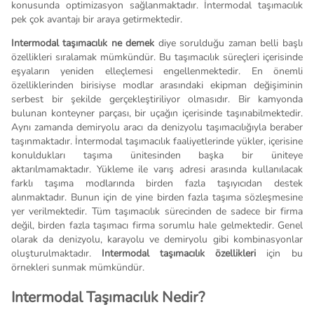
konusunda optimizasyon sağlanmaktadır. İntermodal taşımacılık
pek çok avantajı bir araya getirmektedir.
Intermodal taşımacılık ne demek
diye sorulduğu zaman belli başlı
özellikleri sıralamak mümkündür. Bu taşımacılık süreçleri içerisinde
eşyaların yeniden elleçlemesi engellenmektedir. En önemli
özelliklerinden birisiyse modlar arasındaki ekipman değişiminin
serbest bir şekilde gerçekleştiriliyor olmasıdır. Bir kamyonda
bulunan konteyner parçası, bir uçağın içerisinde taşınabilmektedir.
Aynı zamanda demiryolu aracı da denizyolu taşımacılığıyla beraber
taşınmaktadır. İntermodal taşımacılık faaliyetlerinde yükler, içerisine
konuldukları taşıma ünitesinden başka bir üniteye
aktarılmamaktadır. Yükleme ile varış adresi arasında kullanılacak
farklı taşıma modlarında birden fazla taşıyıcıdan destek
alınmaktadır. Bunun için de yine birden fazla taşıma sözleşmesine
yer verilmektedir. Tüm taşımacılık sürecinden de sadece bir firma
değil, birden fazla taşımacı firma sorumlu hale gelmektedir. Genel
olarak da denizyolu, karayolu ve demiryolu gibi kombinasyonlar
oluşturulmaktadır.
I
ntermodal taşımacılık özellikleri
için bu
örnekleri sunmak mümkündür.
Intermodal Taşımacılık Nedir?