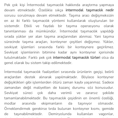
Pek çok kişi İntermodal taşımacılık hakkında araştırma yapmaya
devam etmektedir. Özellikle sıkça
intermodal taşımacılık nedir
sorusu sorulmaya devam etmektedir. Taşıma aracı değişmeksizin
en az iki farklı taşımacılık yöntemi kullanılarak oluşturulan bir
sistemdir. Etkili ve faydalı bir taşıma operasyonu olarak
tanımlanması da mümkündür. İntermodal taşımacılık yapıldığı
sırada yükler yer alan taşıma araçlarından alınmaz. Yani taşıma
sürecinde taşıma araçları, konteyner çeşitleri değişmez. Yükler,
sevkiyat işlemleri sırasında farklı bir konteynere geçirilmez.
Sevkiyat işlemlerinin bitimine kadar aynı konteyner içerisinde
tutulmaktadır. Farklı pek çok
intermodal taşımacılık türleri
olsa da
genel olarak bu sistem takip edilmektedir.
İntermodal taşımacılık faaliyetleri sırasında ürünlerin geçişi, belirli
araçlardan destek alınarak yapılmaktadır. Böylece konteyner
değişiklikleri gibi işlemlerden ötürü zaman kaybı yaşanmaz. Sadece
zamandan değil maliyetten de kazanç durumu söz konusudur.
Sevkiyat süreci çok daha verimli ve zararsız şekilde
tamamlanabilmektedir. Bu taşımacılık çeşidinin en önemli özelliği,
modlar arasında ekipmanların da taşınıyor olmasıdır.
Örneklendirmek gerekirse tırda bulunan konteyner kısmı, gemide
de taşınabilmektedir. Demiryolunda kullanılan vagonlar,