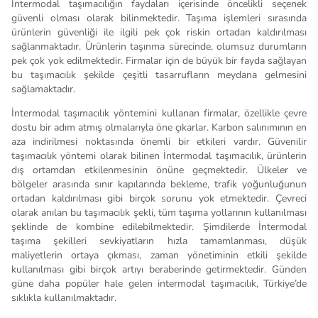
İntermodal taşımacılığın faydaları içerisinde öncelikli seçenek
güvenli olması olarak bilinmektedir. Taşıma işlemleri sırasında
ürünlerin güvenliği ile ilgili pek çok riskin ortadan kaldırılması
sağlanmaktadır. Ürünlerin taşınma sürecinde, olumsuz durumların
pek çok yok edilmektedir. Firmalar için de büyük bir fayda sağlayan
bu taşımacılık şekilde çeşitli tasarrufların meydana gelmesini
sağlamaktadır.
İntermodal taşımacılık yöntemini kullanan firmalar, özellikle çevre
dostu bir adım atmış olmalarıyla öne çıkarlar. Karbon salınımının en
aza indirilmesi noktasında önemli bir etkileri vardır. Güvenilir
taşımacılık yöntemi olarak bilinen İntermodal taşımacılık, ürünlerin
dış ortamdan etkilenmesinin önüne geçmektedir. Ülkeler ve
bölgeler arasında sınır kapılarında bekleme, trafik yoğunluğunun
ortadan kaldırılması gibi birçok sorunu yok etmektedir. Çevreci
olarak anılan bu taşımacılık şekli, tüm taşıma yollarının kullanılması
şeklinde de kombine edilebilmektedir. Şimdilerde İntermodal
taşıma şekilleri sevkiyatların hızla tamamlanması, düşük
maliyetlerin ortaya çıkması, zaman yönetiminin etkili şekilde
kullanılması gibi birçok artıyı beraberinde getirmektedir. Günden
güne daha popüler hale gelen intermodal taşımacılık, Türkiye’de
sıklıkla kullanılmaktadır.