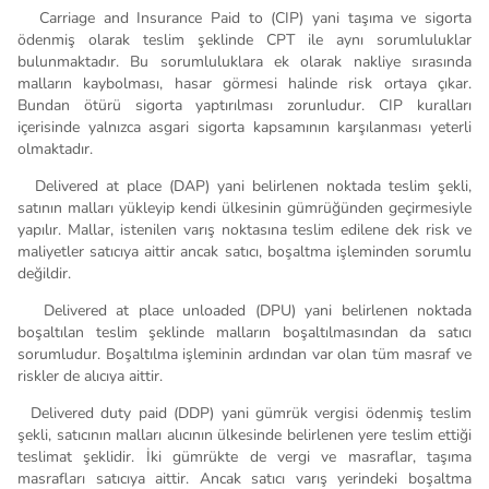
.
Carriage and Insurance Paid to (CIP) yani taşıma ve sigorta
ödenmiş olarak teslim şeklinde CPT ile aynı sorumluluklar
bulunmaktadır. Bu sorumluluklara ek olarak nakliye sırasında
malların kaybolması, hasar görmesi halinde risk ortaya çıkar.
Bundan ötürü sigorta yaptırılması zorunludur. CIP kuralları
içerisinde yalnızca asgari sigorta kapsamının karşılanması yeterli
olmaktadır.
.
Delivered at place (DAP) yani belirlenen noktada teslim şekli,
satının malları yükleyip kendi ülkesinin gümrüğünden geçirmesiyle
yapılır. Mallar, istenilen varış noktasına teslim edilene dek risk ve
maliyetler satıcıya aittir ancak satıcı, boşaltma işleminden sorumlu
değildir.
.
Delivered at place unloaded (DPU) yani belirlenen noktada
boşaltılan teslim şeklinde malların boşaltılmasından da satıcı
sorumludur. Boşaltılma işleminin ardından var olan tüm masraf ve
riskler de alıcıya aittir.
.
Delivered duty paid (DDP) yani gümrük vergisi ödenmiş teslim
şekli, satıcının malları alıcının ülkesinde belirlenen yere teslim ettiği
teslimat şeklidir. İki gümrükte de vergi ve masraflar, taşıma
masrafları satıcıya aittir. Ancak satıcı varış yerindeki boşaltma