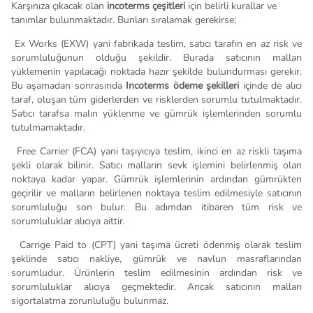
Karşınıza çıkacak olan
incoterms çeşitleri
için belirli kurallar ve
tanımlar bulunmaktadır. Bunları sıralamak gerekirse;
.
Ex Works (EXW) yani fabrikada teslim, satıcı tarafın en az risk ve
sorumluluğunun olduğu şekildir. Burada satıcının malları
yüklemenin yapılacağı noktada hazır şekilde bulundurması gerekir.
Bu aşamadan sonrasında
Incoterms ödeme şekilleri
içinde de alıcı
taraf, oluşan tüm giderlerden ve risklerden sorumlu tutulmaktadır.
Satıcı tarafsa malın yüklenme ve gümrük işlemlerinden sorumlu
tutulmamaktadır.
.
Free Carrier (FCA) yani taşıyıcıya teslim, ikinci en az riskli taşıma
şekli olarak bilinir. Satıcı malların sevk işlemini belirlenmiş olan
noktaya kadar yapar. Gümrük işlemlerinin ardından gümrükten
geçirilir ve malların belirlenen noktaya teslim edilmesiyle satıcının
sorumluluğu son bulur. Bu adımdan itibaren tüm risk ve
sorumluluklar alıcıya aittir.
.
Carrige Paid to (CPT) yani taşıma ücreti ödenmiş olarak teslim
şeklinde satıcı nakliye, gümrük ve navlun masraflarından
sorumludur. Ürünlerin teslim edilmesinin ardından risk ve
sorumluluklar alıcıya geçmektedir. Ancak satıcının malları
sigortalatma zorunluluğu bulunmaz.