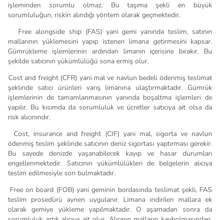
işleminden sorumlu olmaz. Bu taşıma şekli en büyük
sorumluluğun, riskin alındığı yöntem olarak geçmektedir.
.
Free alongside ship (FAS) yani gemi yanında teslim, satının
mallarının yüklemesini yapıp istenen limana getirmesini kapsar.
Gümrükleme işlemlerinin ardından limanın içerisine bırakır. Bu
şekilde satıcının yükümlülüğü sona ermiş olur.
.
Cost and freight (CFR) yani mal ve navlun bedeli ödenmiş teslimat
şeklinde satıcı ürünleri varış limanına ulaştırmaktadır. Gümrük
işlemlerinin de tamamlanmasının yanında boşaltma işlemleri de
yapılır. Bu kısımda da sorumluluk ve ücretler satıcıya ait olsa da
risk alıcınındır.
0.
Cost, insurance and freight (CIF) yani mal, sigorta ve navlun
ödenmiş teslim şeklinde satıcının deniz sigortası yaptırması gerekir.
Bu sayede denizde yaşanabilecek kayıp ve hasar durumları
engellenmektedir. Satıcının yükümlülükleri de belgelerin alıcıya
teslim edilmesiyle son bulmaktadır.
1.
Free on board (FOB) yani geminin bordasında teslimat şekli, FAS
teslim prosedürü aynen uygulanır. Limana indirilen mallara ek
olarak gemiye yükleme yapılmaktadır. O aşamadan sonra da
sorumluluk artık alıcıya ait olur. Alıcının malların kaybolmasından,