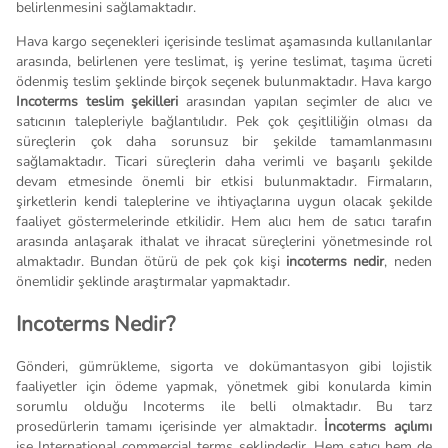
belirlenmesini sağlamaktadır.
Hava kargo seçenekleri içerisinde teslimat aşamasında kullanılanlar
arasında, belirlenen yere teslimat, iş yerine teslimat, taşıma ücreti
ödenmiş teslim şeklinde birçok seçenek bulunmaktadır. Hava kargo
Incoterms teslim şekilleri
arasından yapılan seçimler de alıcı ve
satıcının talepleriyle bağlantılıdır. Pek çok çeşitliliğin olması da
süreçlerin çok daha sorunsuz bir şekilde tamamlanmasını
sağlamaktadır. Ticari süreçlerin daha verimli ve başarılı şekilde
devam etmesinde önemli bir etkisi bulunmaktadır. Firmaların,
şirketlerin kendi taleplerine ve ihtiyaçlarına uygun olacak şekilde
faaliyet göstermelerinde etkilidir. Hem alıcı hem de satıcı tarafın
arasında anlaşarak ithalat ve ihracat süreçlerini yönetmesinde rol
almaktadır. Bundan ötürü de pek çok kişi
incoterms nedir
, neden
önemlidir şeklinde araştırmalar yapmaktadır.
Incoterms Nedir?
Gönderi, gümrükleme, sigorta ve dokümantasyon gibi lojistik
faaliyetler için ödeme yapmak, yönetmek gibi konularda kimin
sorumlu olduğu Incoterms ile belli olmaktadır. Bu tarz
prosedürlerin tamamı içerisinde yer almaktadır.
İncoterms açılımı
ise International commercial terms şeklindedir. Hem satıcı hem de