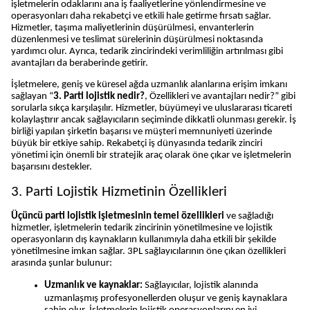
işletmelerin odaklarını ana iş faaliyetlerine yönlendirmesine ve 
operasyonları daha rekabetçi ve etkili hale getirme fırsatı sağlar. 
Hizmetler, taşıma maliyetlerinin düşürülmesi, envanterlerin 
düzenlenmesi ve teslimat sürelerinin düşürülmesi noktasında 
yardımcı olur. Ayrıca, tedarik zincirindeki verimliliğin artırılması gibi 
avantajları da beraberinde getirir. 
İşletmelere, geniş ve küresel ağda uzmanlık alanlarına erişim imkanı 
sağlayan “
3. Parti lojistik nedir?
, Özellikleri ve avantajları nedir?” gibi 
sorularla sıkça karşılaşılır. Hizmetler, büyümeyi ve uluslararası ticareti 
kolaylaştırır ancak sağlayıcıların seçiminde dikkatli olunması gerekir. İş 
birliği yapılan şirketin başarısı ve müşteri memnuniyeti üzerinde 
büyük bir etkiye sahip. Rekabetçi iş dünyasında tedarik zinciri 
yönetimi için önemli bir stratejik araç olarak öne çıkar ve işletmelerin 
başarısını destekler. 
3. Parti Lojistik Hizmetinin Özellikleri
Üçüncü parti lojistik işletmesinin temel özellikleri
 ve sağladığı 
hizmetler, işletmelerin tedarik zincirinin yönetilmesine ve lojistik 
operasyonların dış kaynakların kullanımıyla daha etkili bir şekilde 
yönetilmesine imkan sağlar. 3PL sağlayıcılarının öne çıkan özellikleri 
arasında şunlar bulunur:
Uzmanlık ve kaynaklar: 
Sağlayıcılar, lojistik alanında 
uzmanlaşmış profesyonellerden oluşur ve geniş kaynaklara 