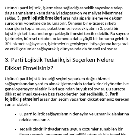
Üçüncü parti lojistik, işletmelere sağladığı esneklik sayesinde talep 
dalgalanmalarına karşı daha iyi adaptasyon ve maliyet iyileştirmesi 
sağlar. 
3. parti lojistik örnekleri
 arasında sipariş işleme ve dağıtım 
süreçlerini yönetme de bulunabilir. Örneğin bir e-ticaret şirketi 
siparişlerin toplanması, paketlenmesi ve sevkiyatının 3. parti bir 
lojistik şirketi tarafından gerçekleştirilmesini tercih edebilir. Bu sayede 
işletmeler, küresel rekabet ortamında daha güçlü bir konuma gelebilir. 
3PL hizmet sağlayıcıları, işletmelerin genişleyen ihtiyaçlarına karşı hızlı 
ve etkili çözümler sağlayarak iş dünyasında da önemli rol oynar.
3. Parti Lojistik Tedarikçisi Seçerken Nelere 
Dikkat Etmelisiniz?
Üçüncü parti lojistik tedariği seçimi yaparken doğru hizmet 
sağlayıcılarından yardım almak işletmenizin tedarik zinciri yönetimi ve 
genel operasyonel etkinlikleri açısından büyük rol oynar. Bu süreçte 
dikkat edilmesi gereken bazı faktörlerden bahsedilebilir. 
3. Parti 
lojistik işletmeleri
 arasından seçim yaparken dikkat etmeniz gereken 
şunlar olabilir:
3. parti lojistik sağlayıcılarının deneyim ve uzmanlık alanlarına 
odaklanmalısınız. 
Tedarik zinciri ihtiyaçlarınıza uygun çözümler sunabilen bir 