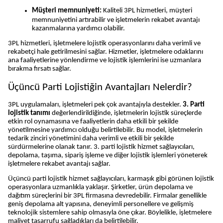
Müşteri memnuniyeti: 
Kaliteli 3PL hizmetleri, müşteri 
memnuniyetini artırabilir ve işletmelerin rekabet avantajı 
kazanmalarına yardımcı olabilir.
3PL hizmetleri, işletmelere lojistik operasyonlarını daha verimli ve 
rekabetçi hale getirilmesini sağlar. Hizmetler, işletmelere odaklarını 
ana faaliyetlerine yönlendirme ve lojistik işlemlerini ise uzmanlara 
bırakma fırsatı sağlar.
Üçüncü Parti Lojistiğin Avantajları Nelerdir?
3PL uygulamaları, işletmeleri pek çok avantajıyla destekler. 
3. Parti 
lojistik tanımı
 değerlendirildiğinde, işletmelerin lojistik süreçlerde 
etkin rol oynamasına ve faaliyetlerin daha etkili bir şekilde 
yönetilmesine yardımcı olduğu belirtilebilir. Bu model, işletmelerin 
tedarik zinciri yönetimini daha verimli ve etkili bir şekilde 
sürdürmelerine olanak tanır. 3. parti lojistik hizmet sağlayıcıları, 
depolama, taşıma, sipariş işleme ve diğer lojistik işlemleri yöneterek 
işletmelere rekabet avantajı sağlar.
Üçüncü parti lojistik hizmet sağlayıcıları, karmaşık gibi görünen lojistik 
operasyonlara uzmanlıkla yaklaşır. Şirketler, ürün depolama ve 
dağıtım süreçlerini bir 3PL firmasına devredebilir. Firmalar genellikle 
geniş depolama alt yapısına, deneyimli personellere ve gelişmiş 
teknolojik sistemlere sahip olmasıyla öne çıkar. Böylelikle, işletmelere 
maliyet tasarrufu sağladıkları da belirtilebilir.