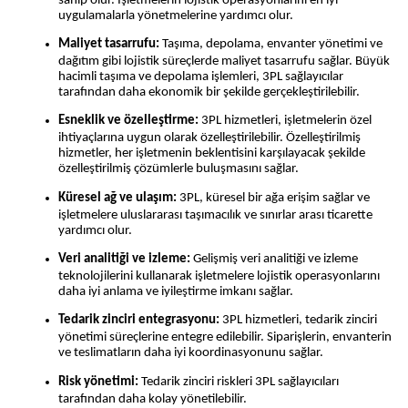
sahip olur. İşletmelerin lojistik operasyonlarını en iyi 
uygulamalarla yönetmelerine yardımcı olur.
Maliyet tasarrufu: 
Taşıma, depolama, envanter yönetimi ve 
dağıtım gibi lojistik süreçlerde maliyet tasarrufu sağlar. Büyük 
hacimli taşıma ve depolama işlemleri, 3PL sağlayıcılar 
tarafından daha ekonomik bir şekilde gerçekleştirilebilir. 
Esneklik ve özelleştirme: 
3PL hizmetleri, işletmelerin özel 
ihtiyaçlarına uygun olarak özelleştirilebilir. Özelleştirilmiş 
hizmetler, her işletmenin beklentisini karşılayacak şekilde 
özelleştirilmiş çözümlerle buluşmasını sağlar. 
Küresel ağ ve ulaşım: 
3PL, küresel bir ağa erişim sağlar ve 
işletmelere uluslararası taşımacılık ve sınırlar arası ticarette 
yardımcı olur. 
Veri analitiği ve izleme: 
Gelişmiş veri analitiği ve izleme 
teknolojilerini kullanarak işletmelere lojistik operasyonlarını 
daha iyi anlama ve iyileştirme imkanı sağlar.
Tedarik zinciri entegrasyonu: 
3PL hizmetleri, tedarik zinciri 
yönetimi süreçlerine entegre edilebilir. Siparişlerin, envanterin 
ve teslimatların daha iyi koordinasyonunu sağlar.
Risk yönetimi: 
Tedarik zinciri riskleri 3PL sağlayıcıları 
tarafından daha kolay yönetilebilir. 