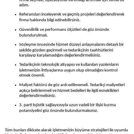
firma seçmek, operasyonel verimliliği artırmak için temel bir 
adım.
Referansları inceleyerek ve geçmiş projeleri değerlendirerek 
firma hakkında bilgi edinebilirsiniz.
Güvenilirlik ve performans ölçütleri de göz önünde 
bulundurulmalı.
Sözleşme öncesinde hizmet düzeyi anlaşmalarını detaylı bir 
şekilde gözden geçirmeli ve tedarikçinin taahhütlerini 
karşılayıp karşılamadığını değerlendirmelisiniz.
Tedarikçinin teknolojik altyapısı ve kullanılan yazılımların 
işletmenizin ihtiyaçlarına uygun olup olmadığını kontrol 
etmek önemli.
Maliyet faktörü de göz ardı edilmemeli. Tedarikçi maliyetleri 
açıkça belirlenmeli ve hizmet bedelleri ile ilgili esneklikleri 
değerlendirmelisiniz. 
3. parti lojistik sağlayıcısıyla uzun vadeli bir ilişki kurma 
potansiyelini göz önünde bulundurmalısınız. 
Tüm bunları dikkate alarak işletmenizin büyüme stratejileri ile uyumlu 