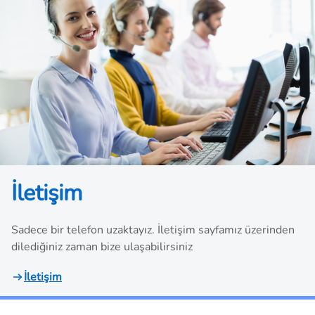
an ihtiyaçlardan biridir.
eyner taşımacılığı nedir
evam etmektedir.
İletişim
Sadece bir telefon uzaktayız. İletişim sayfamız üzerinden
dilediğiniz zaman bize ulaşabilirsiniz
İletişim