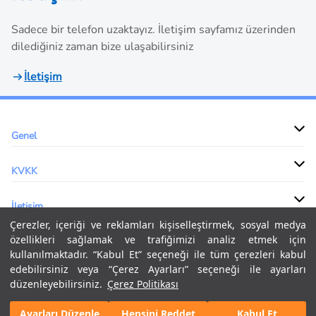
Sadece bir telefon uzaktayız. İletişim sayfamız üzerinden
dilediğiniz zaman bize ulaşabilirsiniz
İletişim
Genel
KVKK
İletişim
Çerezler, içeriği ve reklamları kişiselleştirmek, sosyal medya
özellikleri sağlamak ve trafiğimizi analiz etmek için
kullanılmaktadır. “Kabul Et” seçeneği ile tüm çerezleri kabul
Küresel lojistik uzmanlığımız, gelişmiş tedarik zinciri teknolojimiz ve
edebilirsiniz veya “Çerez Ayarları” seçeneği ile ayarları
özelleştirilmiş lojistik çözümlerimiz, başarılı tedarik geliştirmenize
düzenleyebilirsiniz.
Çerez Politikası
ve uygulamanıza yardımcı olacaktır.
Ayarları Düzenle
Hepsini Reddet
Kabul Et