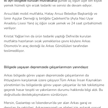
iki ayrı bölgede kurulan mutfaklarla
günde üç öğün üçer bin kişilik
yemek hizmeti için erzak tedariki ve servisi de devam ediyor.
Arsuz’daki mobil mutfakta, Hatay Arsuz Belediye Başkanlığı ve
İzmir Aşçılar Derneği iş birliğiile Çadırkent’te (Ayla Naci Uyar
Anadolu Lisesi Yanı) üç öğün sıcak yemek ve 24 saat çorbahizmeti
veriliyor.
Kristal Yağları’nın da ürün tedariki yaptığı Defne’de kurulan
mutfakta hazırlanan sıcak yemeklerise çevre köylere Arkas
Otomotiv’in araç desteği ile Arkas Gönüllüleri tarafından
teslimediliyor.
Bölgede yaşayan depremzede çalışanlarımızın yanındayız
Arkas bölgede görev yapan depremzede çalışanlarının da
ihtiyaçlarını karşılamak üzere çalışıyor.Tüm Arkas İnsan Kaynakları
yönetimleri bu bölgelerde görev yapan çalışanlar ile tek tekiletişime
geçerek hasar tespiti ve yakınlarının durumu hakkında bilgi aldı. Bu
doğrultuda destekçalışmalarını sürdürüyor.
Mersin, Gaziantep ve İskenderun’da yer alan Arkas garaj ve
depoları ile çekicileri, Arkaspersoneli ve aileleri için açılarak sosyal