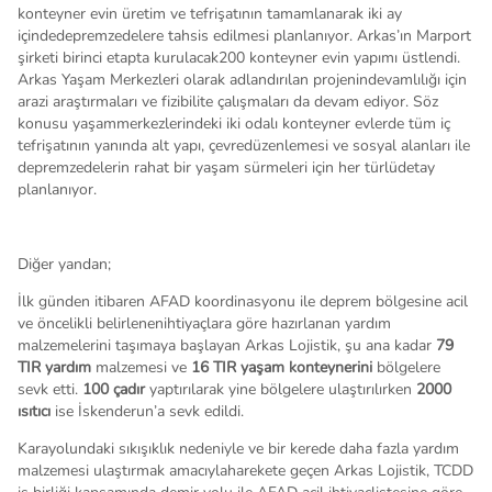
konteyner evin üretim ve tefrişatının tamamlanarak iki ay
içindedepremzedelere tahsis edilmesi planlanıyor. Arkas’ın Marport
şirketi birinci etapta kurulacak200 konteyner evin yapımı üstlendi.
Arkas Yaşam Merkezleri olarak adlandırılan projenindevamlılığı için
arazi araştırmaları ve fizibilite çalışmaları da devam ediyor. Söz
konusu yaşammerkezlerindeki iki odalı konteyner evlerde tüm iç
tefrişatının yanında alt yapı, çevredüzenlemesi ve sosyal alanları ile
depremzedelerin rahat bir yaşam sürmeleri için her türlüdetay
planlanıyor.
Diğer yandan;
İlk günden itibaren AFAD koordinasyonu ile deprem bölgesine acil
ve öncelikli belirlenenihtiyaçlara göre hazırlanan yardım
malzemelerini taşımaya başlayan Arkas Lojistik, şu ana kadar
79
TIR yardım
malzemesi ve
16 TIR yaşam konteynerini
bölgelere
sevk etti.
100 çadır
yaptırılarak yine bölgelere ulaştırılırken
2000
ısıtıcı
ise İskenderun’a sevk edildi.
Karayolundaki sıkışıklık nedeniyle ve bir kerede daha fazla yardım
malzemesi ulaştırmak amacıylaharekete geçen Arkas Lojistik, TCDD