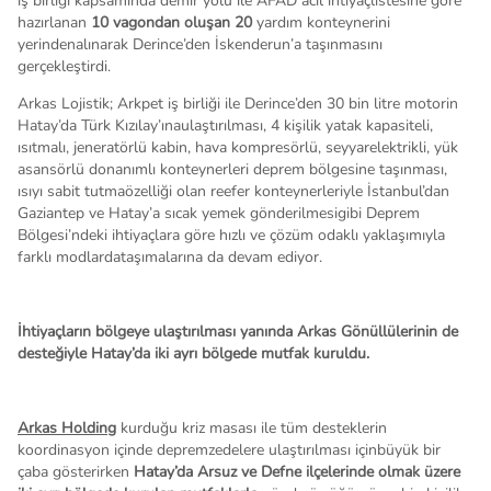
iş birliği kapsamında demir yolu ile AFAD acil ihtiyaçlistesine göre
hazırlanan
10 vagondan oluşan 20
yardım konteynerini
yerindenalınarak Derince’den İskenderun’a taşınmasını
gerçekleştirdi.
Arkas Lojistik; Arkpet iş birliği ile Derince’den 30 bin litre motorin
Hatay’da Türk Kızılay’ınaulaştırılması, 4 kişilik yatak kapasiteli,
ısıtmalı, jeneratörlü kabin, hava kompresörlü, seyyarelektrikli, yük
asansörlü donanımlı konteynerleri deprem bölgesine taşınması,
ısıyı sabit tutmaözelliği olan reefer konteynerleriyle İstanbul’dan
Gaziantep ve Hatay’a sıcak yemek gönderilmesigibi Deprem
Bölgesi’ndeki ihtiyaçlara göre hızlı ve çözüm odaklı yaklaşımıyla
farklı modlardataşımalarına da devam ediyor.
İhtiyaçların bölgeye ulaştırılması yanında Arkas Gönüllülerinin de
desteğiyle Hatay’da iki ayrı bölgede mutfak kuruldu.
Arkas Holding
kurduğu kriz masası ile tüm desteklerin
koordinasyon içinde depremzedelere ulaştırılması içinbüyük bir
çaba gösterirken
Hatay’da Arsuz ve Defne ilçelerinde olmak üzere