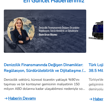
En Güncel Haberlerimiz
Denizcilik Finansmanında Değişen Dinamikler:
Türk Lojistik
Regülasyon, Sürdürülebilirlik ve Dijitalleşme /
Diane Arcas Göçmez
Denizcilik sektörü, küresel ticaretin yaklaşık %90’ını 
Türkiye’de 
taşıması ve bir konteyner gemisinin maliyetinin 150 
gelişiminin 
milyon ABD dolarına kadar ulaşabilmesi nedeniyle son 
demiryoluna 
derece 
sermaye yoğun
 bir yapıya sahiptir. Ancak sektör; 
sektörüne bir
 
döngüsel piyasa koşulları, küresel ölçekte maruz kaldığı 
Haberin Devamı
milyon Euro’
Haberin
riskler, parçalı yapısı ve sınırlı sayıda yatırım yapılabilir 
lokomotif siparişi veren şir
şirket barındırması nedeniyle finansmana erişim 