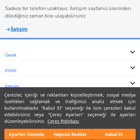
Sadece bir telefon uzaktayız. İletişim sayfamız üzerinden
dilediğiniz zaman bize ulaşabilirsiniz
İletişim
Genel
KVKK
İletişim
Çerezler, içeriği ve reklamları kişiselleştirmek, sosyal medya
özellikleri sağlamak ve trafiğimizi analiz etmek için
kullanılmaktadır. “Kabul Et” seçeneği ile tüm çerezleri kabul
Küresel lojistik uzmanlığımız, gelişmiş tedarik zinciri teknolojimiz ve
edebilirsiniz veya “Çerez Ayarları” seçeneği ile ayarları
özelleştirilmiş lojistik çözümlerimiz, başarılı tedarik geliştirmenize
düzenleyebilirsiniz.
Çerez Politikası
ve uygulamanıza yardımcı olacaktır.
Ayarları Düzenle
Hepsini Reddet
Kabul Et