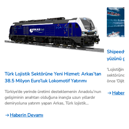
Shipeedy'nin yeni yüzü
yüzünü gü
'Lojistiğin A
Türk Lojistik Sektörüne Yeni Hizmet: Arkas’tan
sektöründe ö
38.5 Milyon Euro’luk Lokomotif Yatırımı
önce 'Dijital
geçirdiği on
Türkiye’de yerinde üretimi desteklemenin Anadolu’nun
parsiyel loj
Haberin
gelişiminin anahtarı olduğuna inançla uzun yıllardır
ithalatçı şir
demiryoluna yatırım yapan Arkas, Türk lojistik
adresi olma
 
sektörüne bir yenilik getirerek lokomotif alıyor. 38,5
 
milyon Euro’luk yatırımla beş Euro Dual model
Haberin Devamı
lokomotif siparişi veren şirket, ilk etapta 2025 yılında
lokomotiflerin üç tanesini teslim alacak. Çevreci