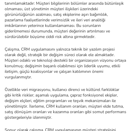
tanımlamaktadır: Müşteri bilgilerinin bölümler arasında bütünleşik 
olmaması, üst yönetimin müşteri ilişkileri üzerindeki 
görünürlüğünün azalması, satış ekiplerine aşırı bağımlılık, 
pazarlama faaliyetlerinde verimsizlik ve ileri veri analitiği 
imkânlarının yeterince kullanılamaması. Bu sorunların 
giderilmemesi durumunda, müşteri değerinin artırılması ve 
sürdürülebilir büyüme ciddi risk altına girmektedir.
Çalışma, CRM uygulamasını yalnızca teknik bir yazılım projesi 
olarak değil, stratejik bir değişim süreci olarak ele almaktadır. 
Müşteri odaklı ve teknoloji destekli bir organizasyon vizyonu ortaya 
konulmuş; değişimin başarılı olabilmesi için liderlik uyumu, etkili 
iletişim, güçlü koalisyonlar ve çalışan katılımının önemi 
vurgulanmıştır.
Özellikle veri migrasyonu, kullanıcı direnci ve kültürel farklılıklar 
gibi kritik riskler; aşamalı uygulama, çapraz fonksiyonel ekipler, 
değişim elçileri, eğitim programları ve teşvik mekanizmaları ile 
yönetilmiştir. İlerleme, CRM kullanım oranları, müşteri elde tutma, 
satış dönüşüm oranları ve kazanma oranları gibi somut performans 
göstergeleriyle izlenmiştir.
Sonuç olarak çalışma, CRM uygulamasının müşteri stratejisini 