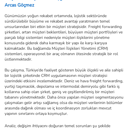
Arcas Göçmez
Günümüzün yoğun rekabet ortamında, lojistik sektöründe 
sürdürülebilir büyüme ve rekabet avantajı yaratmanın temel 
unsurlarından biri etkin bir müşteri stratejisidir. Freight forwarding 
şirketleri, artan müşteri beklentileri, büyüyen müşteri portföyleri ve 
parçalı bilgi sistemleri nedeniyle müşteri ilişkilerini yönetme 
konusunda giderek daha karmaşık bir yapı ile karşı karşıya 
kalmaktadır. Bu bağlamda Müşteri İlişkileri Yönetimi (CRM) 
sistemleri, operasyonel bir araç olmanın ötesinde stratejik bir rol 
üstlenmektedir.
Bu çalışma, Türkiye’de faaliyet gösteren büyük ölçekli ve aile sahipli 
bir lojistik şirketinde CRM uygulamasının müşteri stratejisi 
üzerindeki etkisini incelemektedir. Deniz ve hava freight forwarding, 
yurtiçi taşımacılık, depolama ve intermodal demiryolu gibi farklı iş 
kollarına sahip olan şirket, geniş ve çeşitlendirilmiş bir müşteri 
tabanını yönetmektedir. Daha önce yapılan müşteri segmentasyonu 
çalışmaları gelir artışı sağlamış olsa da müşteri verilerinin bölümler 
arasında dağınık olması ve iç koordinasyon zorlukları mevcut 
yapının sınırlarını ortaya koymuştur.
Analiz, değişim ihtiyacını doğuran temel sorunları şu şekilde 