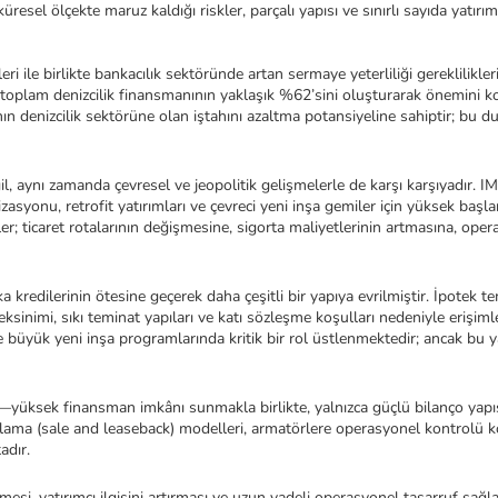
resel ölçekte maruz kaldığı riskler, parçalı yapısı ve sınırlı sayıda yatırı
ile birlikte bankacılık sektöründe artan sermaye yeterliliği gereklilikleri, 
i toplam denizcilik finansmanının yaklaşık %62’sini oluşturarak önemini kor
arının denizcilik sektörüne olan iştahını azaltma potansiyeline sahiptir; bu 
ğil, aynı zamanda çevresel ve jeopolitik gelişmelerle de karşı karşıyadır.
asyonu, retrofit yatırımları ve çevreci yeni inşa gemiler için yüksek ba
r; ticaret rotalarının değişmesine, sigorta maliyetlerinin artmasına, operas
 kredilerinin ötesine geçerek daha çeşitli bir yapıya evrilmiştir. İpotek t
nimi, sıkı teminat yapıları ve katı sözleşme koşulları nedeniyle erişimleri s
 büyük yeni inşa programlarında kritik bir rol üstlenmektedir; ancak bu yap
—yüksek finansman imkânı sunmakla birlikte, yalnızca güçlü bilanço yapısın
kiralama (sale and leaseback) modelleri, armatörlere operasyonel kontrolü 
adır.
si, yatırımcı ilgisini artırması ve uzun vadeli operasyonel tasarruf sa