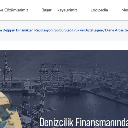
ve Çözümlerimiz
Başarı Hikayelerimiz
Logipedia
Med
a Değişen Dinamikler: Regülasyon, Sürdürülebilirlik ve Dijitalleşme / Diane Arcas 