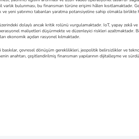
 yeşil varlık bulunması, bu finansman türüne erişimi hâlen kısıtlamaktadır. 
plik ve yeni yatırımcı tabanları yaratma potansiyeline sahip olmakla birli
zerindeki dolaylı ancak kritik rolünü vurgulamaktadır. IoT, yapay zekâ ve b
erasyonel maliyetleri düşürmekte ve düzenleyici riskleri azaltmaktadır. Ba
ımları ekonomik açıdan rasyonel kılmaktadır.
baskılar, çevresel dönüşüm gereklilikleri, jeopolitik belirsizlikler ve tekno
in anahtarı, çeşitlendirilmiş finansman yapılarının dijitalleşme ve sürdürüleb