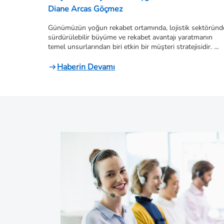
Diane Arcas Göçmez
Günümüzün yoğun rekabet ortamında, lojistik sektöründe
sürdürülebilir büyüme ve rekabet avantajı yaratmanın 
temel unsurlarından biri etkin bir müşteri stratejisidir. 
Freight forwarding şirketleri, artan müşteri beklentileri, 
büyüyen müşteri portföyleri ve parçalı bilgi sistemleri 
Haberin Devamı
nedeniyle müşteri ilişkilerini yönetme konusunda giderek 
daha karmaşık bir yapı ile karşı karşıya kalmaktadır. Bu 
bağlamda Müşteri İlişkileri Yönetimi (CRM) sistemleri, 
operasyonel bir araç olmanın ötesinde stratejik bir rol 
üstlenmektedir.