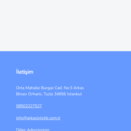
İletişim
Orta Mahalle Burgaz Cad. No:3 Arkas
Binası Orhanlı, Tuzla 34956 Istanbul
08502227527
info@arkaslojistik.com.tr
Diğer Adreslerimiz