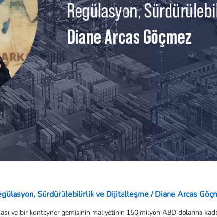
gülasyon, Sürdürülebilirlik ve Dijitalleşme / Diane Arcas Göç
şıması ve bir konteyner gemisinin maliyetinin 150 milyon ABD dolarına kad