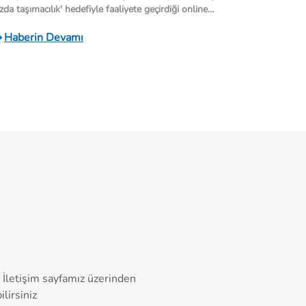
zda taşımacılık' hedefiyle faaliyete geçirdiği online
atform Shipeedy, yeni arayüzü ile parsiyel lojistik
zmetinde hem ihracatçı hem de ithalatçı şirketler için
Haberin Devamı
aha hızlı ve daha kolay hizmetin adresi olmaya devam
diyor…
. İletişim sayfamız üzerinden
lirsiniz