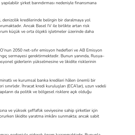
m yapılabilir şirket barındırması nedeniyle finansmana 
denizcilik kredilerinde belirgin bir daralmaya yol 
umaktadır. Ancak Basel IV ile birlikte artan risk 
durum küçük ve orta ölçekli işletmeler üzerinde daha 
 IMO’nun 2050 net-sıfır emisyon hedefleri ve AB Emisyon 
şlangıç sermayesi gerektirmektedir. Bunun yanında, Rusya–
yonel giderlerin yükselmesine ve likidite risklerinin 
eminatlı ve kurumsal banka kredileri hâlen önemli bir 
ınırlıdır. İhracat kredi kuruluşları (ECA’lar), uzun vadeli 
ıların da politik ve bölgesel risklere açık olduğu 
a ve yüksek şeffaflık seviyesine sahip şirketler için 
korurken likidite yaratma imkânı sunmakta; ancak sabit 
ğlaması nedeniyle giderek önem kazanmaktadır. Bununla 