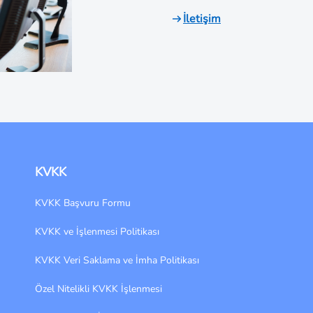
İletişim
KVKK
KVKK Başvuru Formu
KVKK ve İşlenmesi Politikası
KVKK Veri Saklama ve İmha Politikası
Özel Nitelikli KVKK İşlenmesi