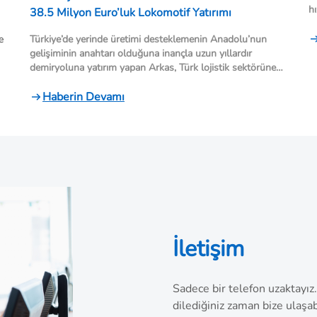
hı
38.5 Milyon Euro’luk Lokomotif Yatırımı
pl
hi
 
Türkiye’de yerinde üretimi desteklemenin Anadolu’nun
d
gelişiminin anahtarı olduğuna inançla uzun yıllardır
e
demiryoluna yatırım yapan Arkas, Türk lojistik sektörüne
bir yenilik getirerek lokomotif alıyor. 38,5 milyon Euro’luk
yatırımla beş Euro Dual model lokomotif siparişi veren
Haberin Devamı
şirket, ilk etapta 2025 yılında lokomotiflerin üç tanesini
teslim alacak. Çevreci lokomotiflerle Türkiye’nin önde
gelen sanayi şehirlerinden yine Türkiye’nin en büyük
limanlarına ithalat-ihracat konteynerlerini tarifeli seferler
ile taşıyacak.
İletişim
Sadece bir telefon uzaktayız
dilediğiniz zaman bize ulaşabi