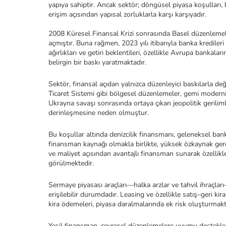
yapıya sahiptir. Ancak sektör; döngüsel piyasa koşulları, kü
erişim açısından yapısal zorluklarla karşı karşıyadır.
2008 Küresel Finansal Krizi sonrasında Basel düzenlemeleri 
açmıştır. Buna rağmen, 2023 yılı itibarıyla banka krediler
ağırlıkları ve getiri beklentileri, özellikle Avrupa bankal
belirgin bir baskı yaratmaktadır.
Sektör, finansal açıdan yalnızca düzenleyici baskılarla de
Ticaret Sistemi gibi bölgesel düzenlemeler, gemi moderniz
Ukrayna savaşı sonrasında ortaya çıkan jeopolitik gerilimle
derinleşmesine neden olmuştur.
Bu koşullar altında denizcilik finansmanı, geleneksel banka
finansman kaynağı olmakla birlikte, yüksek özkaynak gereksi
ve maliyet açısından avantajlı finansman sunarak özellikle
görülmektedir.
Sermaye piyasası araçları—halka arzlar ve tahvil ihraçları
erişilebilir durumdadır. Leasing ve özellikle satış–geri 
kira ödemeleri, piyasa daralmalarında ek risk oluşturmakt
Yeşil finansman, çevresel düzenlemelere uyumu destekleme